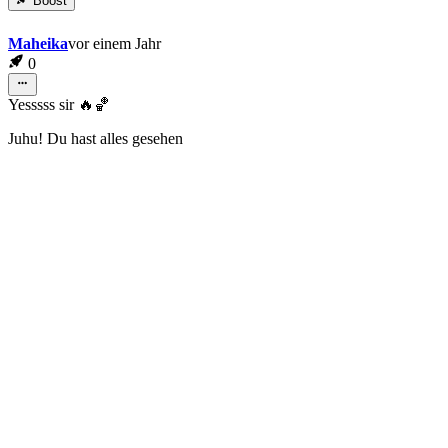
Boost
Maheika
vor einem Jahr
0
Yesssss sir 🔥🏀
Juhu! Du hast alles gesehen