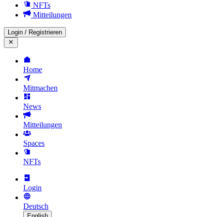
NFTs
Mitteilungen
Login
/
Registrieren
Home
Mitmachen
News
Mitteilungen
Spaces
NFTs
Login
Deutsch
English