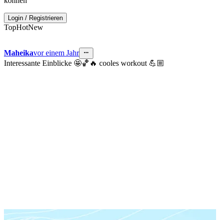
können
Login
/
Registrieren
Top
Hot
New
Maheika
vor einem Jahr
Interessante Einblicke 🤩🏀🔥 cooles workout 💪🏼