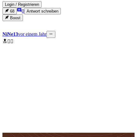
Login
/
Registrieren
0
68
Antwort schreiben
Boost
NiNe13
vor einem Jahr
🔝✌🏼