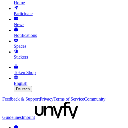
Home
Participate
News
Notifications
Spaces
Stickers
Token Shop
English
Deutsch
Feedback & Support
Privacy
Terms of Service
Community
Guidelines
Imprint