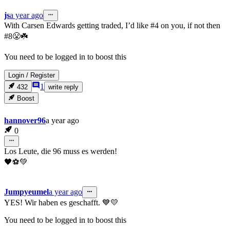
js
a year ago
With Carsen Edwards getting traded, I’d like #4 on you, if not then
#8😤☘️
You need to be logged in to boost this
Login
/
Register
1
432
write reply
Boost
hannover96
a year ago
0
Los Leute, die 96 muss es werden!
🖤⚽💚
Jumpyeumel
a year ago
YES! Wir haben es geschafft. 💙💛
You need to be logged in to boost this