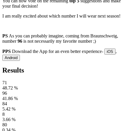
You can now vote on the remaining 
top 5
 suggestions and make 
your final decision! 
I am really excited about which number I will wear next season!
PS
 As you can probably imagine, coming from Braunschweig, 
number 
96
 is not necessarily my favorite number ;)
PPS
 Download the App for an even better experience- 
, 
iOS
Android
Results
71
48.72
%
96
41.86
%
84
5.42
%
8
3.66
%
80
0.34
%