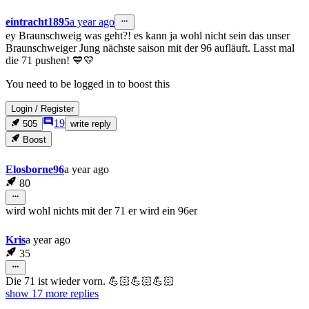
eintracht1895
a year ago
ey Braunschweig was geht?! es kann ja wohl nicht sein das unser
Braunschweiger Jung nächste saison mit der 96 aufläuft. Lasst mal
die 71 pushen! 💙💛
You need to be logged in to boost this
Login
/
Register
19
505
write reply
Boost
Elosborne96
a year ago
80
wird wohl nichts mit der 71 er wird ein 96er
Kris
a year ago
35
Die 71 ist wieder vorn. 💪🏻💪🏻💪🏻
show 17 more
replies