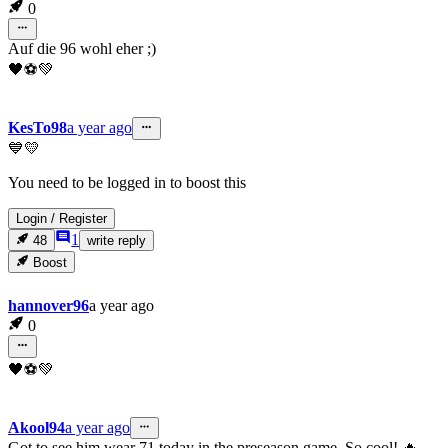
0
Auf die 96 wohl eher ;)
🖤⚽💚
KesTo98
a year ago
💙💛
You need to be logged in to boost this
Login
/
Register
1
48
write reply
Boost
hannover96
a year ago
0
🖤⚽💚
Akool94
a year ago
Got to see him wear 71 today in the preseason game. So cool! 🔥