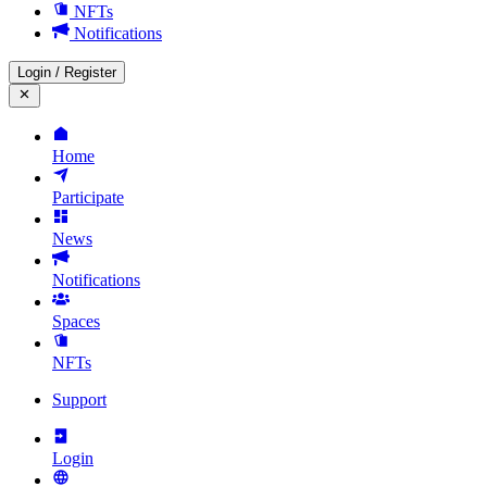
NFTs
Notifications
Login
/
Register
Home
Participate
News
Notifications
Spaces
NFTs
Support
Login