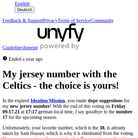
English
Deutsch
Feedback & Support
Privacy
Terms of Service
Community
Guidelines
Imprint
Ended
a year ago
My jersey number with the
Celtics - the choice is yours!
In the expired 
Ideation Mission
, you made 
dope suggestions
 for 
my 
new jersey number
! With the end of this voting on 
Friday
09.17.21
 at 
17:17 
german local time, I say goodbye to the 
number 
17
 for the upcoming season. 
Unfortunately, your favorite number, which is the 
38
, is already 
taken by Sam Hauser, which is why it is eliminated from the voting. 