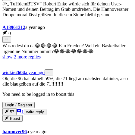
@„ TuHdemBTSV“ Robert Enke würde sich für deinen User-
Namen und deinen Beitrag im Grab umdrehen. Die Hannoveraner
Doppelmoral lässt grüßen. In diesem Sinne bleibt gesund …
A18961312
a year ago
0
Was redest du da😂😂😂😂 Fan Frieden? Weil ein Basketballer
irgend ne Nummer nimmt?😂😂😂😂😂😂😂
show 2 more
replies
wickie2604
a year ago
Ok, die 96 hat aktuell 59%, die 71 liegt am nächsten dahinter, also
alle blaugelben auf die 71!!!!!!!!
You need to be logged in to boost this
Login
/
Register
1
57
write reply
Boost
hannover96
a year ago