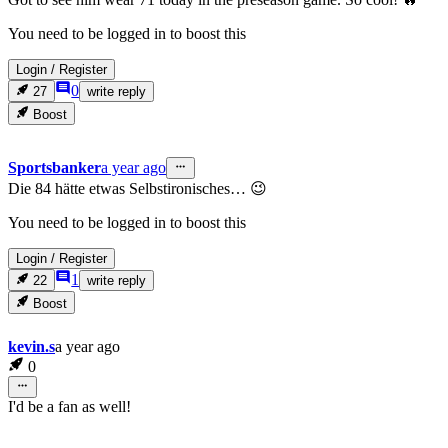
You need to be logged in to boost this
Login
/
Register
0
27
write reply
Boost
Sportsbanker
a year ago
Die 84 hätte etwas Selbstironisches… 😉
You need to be logged in to boost this
Login
/
Register
1
22
write reply
Boost
kevin.s
a year ago
0
I'd be a fan as well!