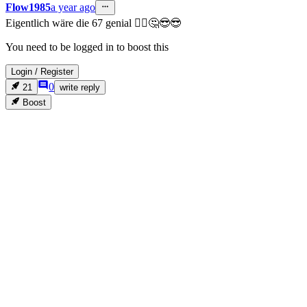
Flow1985
a year ago
Eigentlich wäre die 67 genial 🤷‍♂️🤔😎😎
You need to be logged in to boost this
Login
/
Register
0
21
write reply
Boost