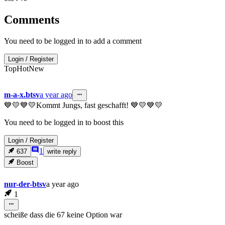
Comments
You need to be logged in to add a comment
Login
/
Register
Top
Hot
New
m-a-x.btsv
a year ago
💙💛💙💛Kommt Jungs, fast geschafft! 💙💛💙💛
You need to be logged in to boost this
Login
/
Register
1
637
write reply
Boost
nur-der-btsv
a year ago
1
scheiße dass die 67 keine Option war