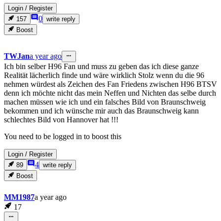
Login
/
Register
0
157
write reply
Boost
TWJan
a year ago
Ich bin selber H96 Fan und muss zu geben das ich diese ganze
Realität lächerlich finde und wäre wirklich Stolz wenn du die 96
nehmen würdest als Zeichen des Fan Friedens zwischen H96 BTSV
denn ich möchte nicht das mein Neffen und Nichten das selbe durch
machen müssen wie ich und ein falsches Bild von Braunschweig
bekommen und ich wünsche mir auch das Braunschweig kann
schlechtes Bild von Hannover hat !!!
You need to be logged in to boost this
Login
/
Register
4
89
write reply
Boost
MM1987
a year ago
17